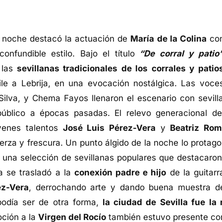
 noche destacó la actuación de
María de la Colina
co
onfundible estilo. Bajo el título
“De corral y patio
 las
sevillanas tradicionales de los corrales y patio
ile a Lebrija, en una evocación nostálgica. Las voce
Silva, y Chema Fayos llenaron el escenario con sevill
 público a épocas pasadas. El relevo generacional de
óvenes talentos
José Luis Pérez-Vera
y
Beatriz Rom
erza y frescura. Un punto álgido de la noche lo protago
,
una selección de sevillanas populares que destacaron
a se trasladó a la
conexión padre e hijo
de la guitarr
ez-Vera
, derrochando arte y dando buena muestra d
odía ser de otra forma,
la ciudad de Sevilla fue la
oción a la
Virgen del Rocío
también estuvo presente co