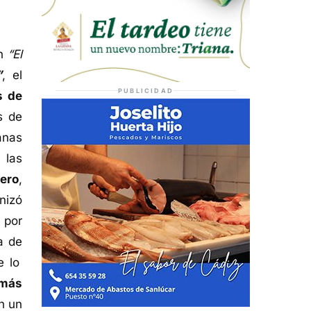
n
“El
”
, el
PUBLICIDAD
s de
s de
anas
 las
ero
,
nizó
 por
a de
e lo
 más
n un