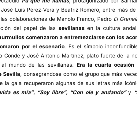
pectáculo
Pa qué me llamas
, protagonizado por Salmar
, José Luis Pérez-Vera y Beatriz Romero, entre más de
n las colaboraciones de Manolo Franco, Pedro
El Granaí
ación del papel de las
sevillanas
en la cultura andal
murmullos comenzaron a entremezclarse con los aco
somaron por el escenario
. Es el símbolo inconfundibl
o Conde y José Antonio Martínez, plato fuerte de la n
 al mundo de las sevillanas.
Era la cuarta ocasión
 Sevilla
, consagrándose como el grupo que más vece
e la gala recuperaron algunas de sus letras más icóni
vida es mía”
,
“Soy libre”
,
“Con ole y andando”
y
“