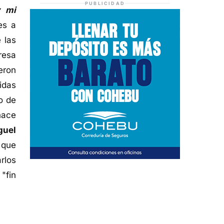
PUBLICIDAD
y mi
es a
 las
resa
eron
idas
o de
hace
guel
 que
rlos
"fin