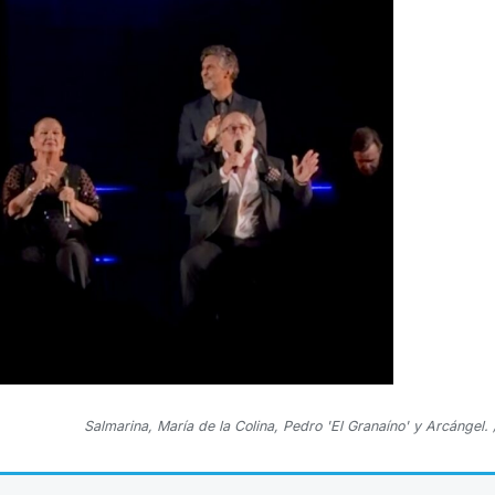
Salmarina, María de la Colina, Pedro 'El Granaíno' y Arcángel.