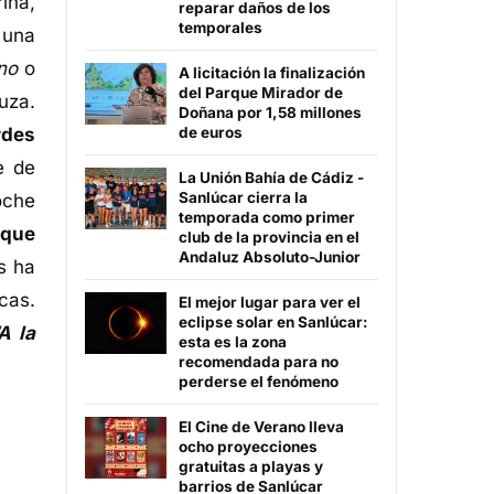
ina,
reparar daños de los
temporales
 una
no
o
A licitación la finalización
del Parque Mirador de
uza.
Doñana por 1,58 millones
rdes
de euros
e de
La Unión Bahía de Cádiz -
Sanlúcar cierra la
oche
temporada como primer
 que
club de la provincia en el
Andaluz Absoluto-Junior
s ha
cas.
El mejor lugar para ver el
eclipse solar en Sanlúcar:
A la
esta es la zona
recomendada para no
perderse el fenómeno
El Cine de Verano lleva
ocho proyecciones
gratuitas a playas y
barrios de Sanlúcar