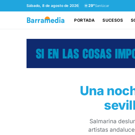
☀️
Sábado, 8 de agosto de 2026
29°
Sanlúcar
PORTADA
SUCESOS
S
Una noch
sevil
Salmarina deslum
artistas andaluce