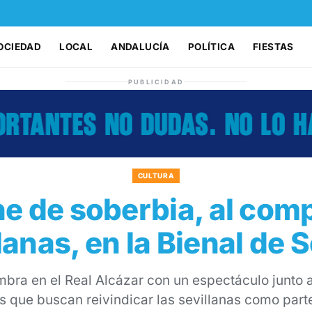
OCIEDAD
LOCAL
ANDALUCÍA
POLÍTICA
FIESTAS
PUBLICIDAD
CULTURA
e de soberbia, al comp
lanas, en la Bienal de S
bra en el Real Alcázar con un espectáculo junto 
s que buscan reivindicar las sevillanas como par