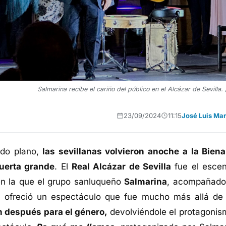
Salmarina recibe el cariño del público en el Alcázar de Sevilla.
23/09/2024
11:15
José Luis Mar
do plano,
las sevillanas volvieron anoche a la Biena
puerta grande
. El
Real Alcázar de Sevilla
fue el escen
s en la que el grupo sanluqueño
Salmarina
, acompañado
s, ofreció un espectáculo que fue mucho más allá de
n después para el género,
devolviéndole el protagonis