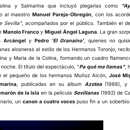
Colina y Salmarina que incluyó plegarias como
"A
do al maestro
Manuel Pareja-Obregón
, con los acord
 Sevilla"
, acompañados por el público. También el de
de
Manolo Franco
y
Miguel Ángel Laguna
. La gran sorp
es
Arcángel
y
Pedro
'El Granaíno'
, quienes no quisi
lanas alosneras al estilo de los Hermanos Toronjo, recib
ina y María de la Colina, formando un cuadro flamenc
noche. El título del espectáculo, "
Pa qué me llamas"
, 
que el pequeño de los hermanos Muñoz Alcón,
José Mi
lmarina
, publicadas en su álbum
Azotea
(1988), y
marón de la Isla
en la película
Sevillanas
(1992) de Ca
enario, un
canon a cuatro voces
puso fin a un soberbio 