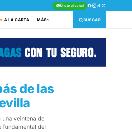
Únete al canal
A LA CARTA
MÁS
BUSCAR
ás de las
evilla
a una veintena de
te fundamental del