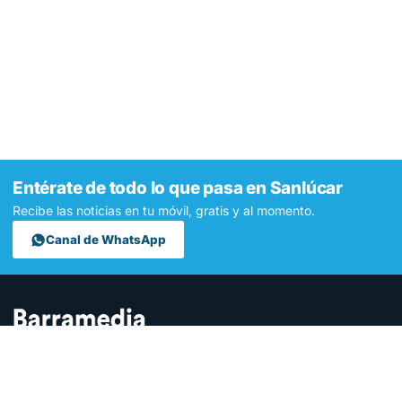
Entérate de todo lo que pasa en Sanlúcar
Recibe las noticias en tu móvil, gratis y al momento.
Canal de WhatsApp
Contamos lo que pasa en Sanlúcar y la provincia de Cádiz desde
hace más de una década. Somos el medio digital líder en la
ciudad.