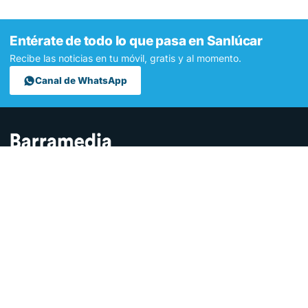
Entérate de todo lo que pasa en Sanlúcar
Recibe las noticias en tu móvil, gratis y al momento.
Canal de WhatsApp
Contamos lo que pasa en Sanlúcar y la provincia de Cádiz desde
hace más de una década. Somos el medio digital líder en la
ciudad.
SECCIONES
Sucesos