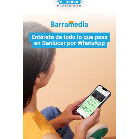
Camisetas de Sanlúcar
Ver tienda →
TIENDA DE
PUBLICIDAD
BARRAMEDIA