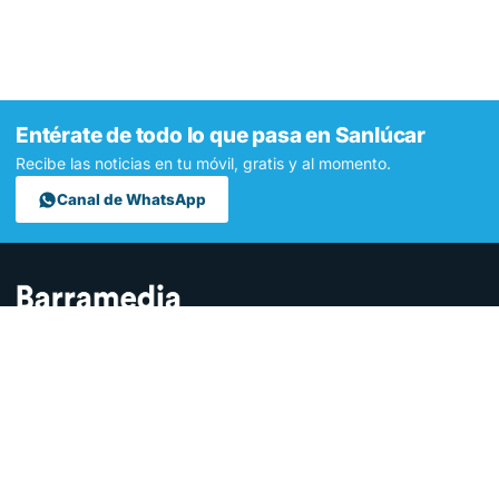
Entérate de todo lo que pasa en Sanlúcar
Recibe las noticias en tu móvil, gratis y al momento.
Canal de WhatsApp
Contamos lo que pasa en Sanlúcar y la provincia de Cádiz desde
hace más de una década. Somos el medio digital líder en la
ciudad.