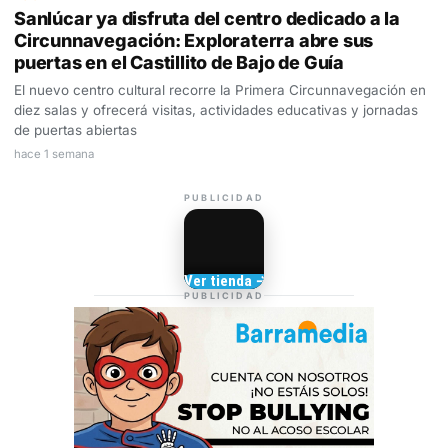
Sanlúcar ya disfruta del centro dedicado a la
Circunnavegación: Exploraterra abre sus
puertas en el Castillito de Bajo de Guía
El nuevo centro cultural recorre la Primera Circunnavegación en
diez salas y ofrecerá visitas, actividades educativas y jornadas
de puertas abiertas
hace 1 semana
PUBLICIDAD
Camisetas de Sanlúcar
Ver tienda →
TIENDA DE
PUBLICIDAD
BARRAMEDIA