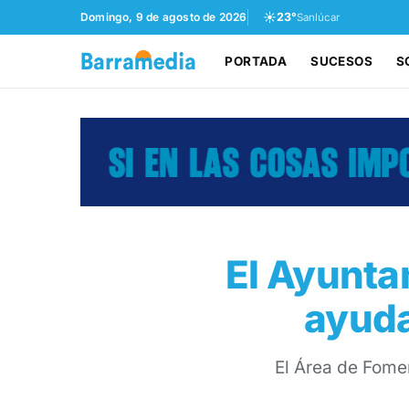
☀️
Domingo, 9 de agosto de 2026
23°
Sanlúcar
PORTADA
SUCESOS
S
El Ayunta
ayuda
El Área de Fome