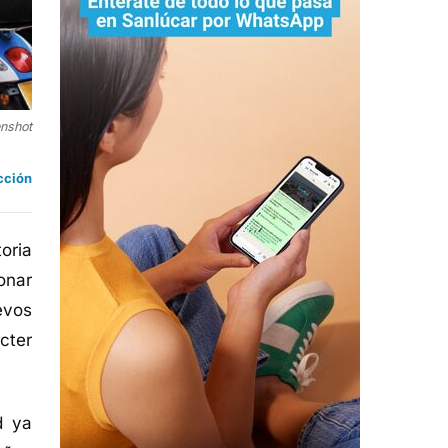
nshot
cción
oria
onar
evos
cter
d ya