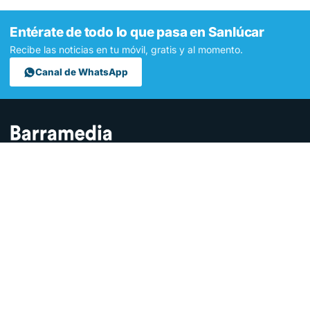
Entérate de todo lo que pasa en Sanlúcar
Recibe las noticias en tu móvil, gratis y al momento.
Canal de WhatsApp
Contamos lo que pasa en Sanlúcar y la provincia de Cádiz desde
hace más de una década. Somos el medio digital líder en la
ciudad.
SECCIONES
Sucesos