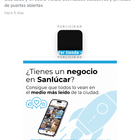
de puertas abiertas
hace 6 días
PUBLICIDAD
Camisetas de Sanlúcar
Ver tienda →
TIENDA DE
PUBLICIDAD
BARRAMEDIA