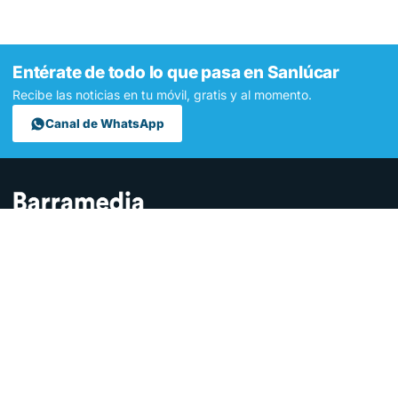
Entérate de todo lo que pasa en Sanlúcar
Recibe las noticias en tu móvil, gratis y al momento.
Canal de WhatsApp
Contamos lo que pasa en Sanlúcar y la provincia de Cádiz desde
hace más de una década. Somos el medio digital líder en la
ciudad.
SECCIONES