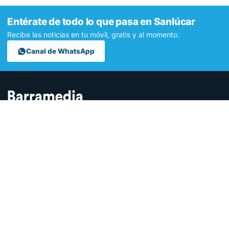
Entérate de todo lo que pasa en Sanlúcar
Recibe las noticias en tu móvil, gratis y al momento.
Canal de WhatsApp
Contamos lo que pasa en Sanlúcar y la provincia de Cádiz desde
hace más de una década. Somos el medio digital líder en la
ciudad.
SECCIONES
Sucesos