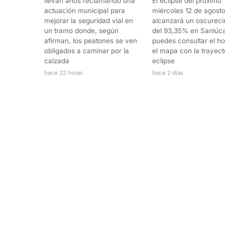
llevan años reclamando una
El eclipse del próximo
actuación municipal para
miércoles 12 de agost
mejorar la seguridad vial en
alcanzará un oscureci
un tramo donde, según
del 93,35% en Sanlúca
afirman, los peatones se ven
puedes consultar el ho
obligados a caminar por la
el mapa con la trayect
calzada
eclipse
hace 22 horas
hace 2 días