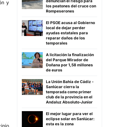
denuncian el riesgo para
ón y
los peatones del cruce con
Rompeserones
El PSOE acusa al Gobierno
local de dejar perder
ayudas estatales para
reparar daños de los
temporales
A licitación la finalización
del Parque Mirador de
Doñana por 1,58 millones
de euros
La Unión Bahía de Cádiz -
Sanlúcar cierra la
temporada como primer
club de la provincia en el
Andaluz Absoluto-Junior
El mejor lugar para ver el
eclipse solar en Sanlúcar:
esta es la zona
inio