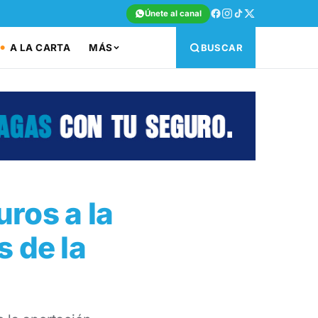
Únete al canal
A LA CARTA
MÁS
BUSCAR
ros a la
 de la