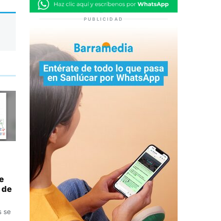
PUBLICIDAD
e
 de
s se