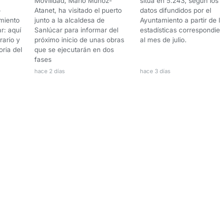
Movilidad, Mario Muñoz-
sitúa en 5.243, según los
o
Atanet, ha visitado el puerto
datos difundidos por el
miento
junto a la alcaldesa de
Ayuntamiento a partir de 
r: aquí
Sanlúcar para informar del
estadísticas correspondi
rario y
próximo inicio de unas obras
al mes de julio.
oria del
que se ejecutarán en dos
fases
hace 2 días
hace 3 días