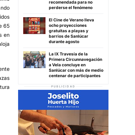
recomendada para no
ando
perderse el fenómeno
idos
El Cine de Verano lleva
e 65
ocho proyecciones
gratuitas a playas y
s en
barrios de Sanlúcar
durante agosto
loja
La IX Travesía de la
Primera Circunnavegación
a Vela concluye en
ente
Sanlúcar con más de medio
centenar de participantes
azas
tura
PUBLICIDAD