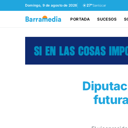
☀️
Domingo, 9 de agosto de 2026
27°
Sanlúcar
PORTADA
SUCESOS
S
Diputac
futur