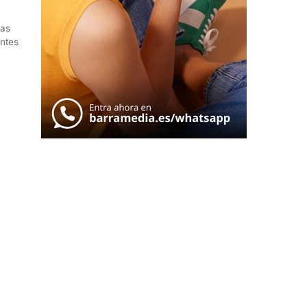
las
entes