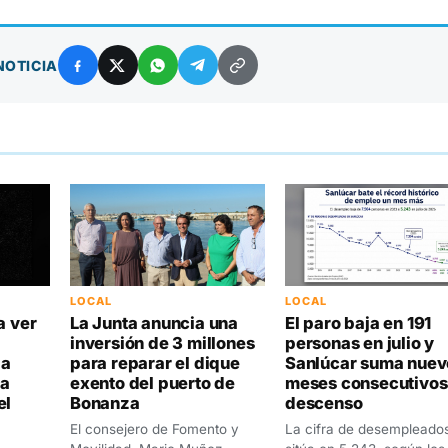
NOTICIA
LOCAL
LOCAL
a ver
La Junta anuncia una
El paro baja en 191
inversión de 3 millones
personas en julio y
la
para reparar el dique
Sanlúcar suma nuev
da
exento del puerto de
meses consecutivos
el
Bonanza
descenso
El consejero de Fomento y
La cifra de desempleado