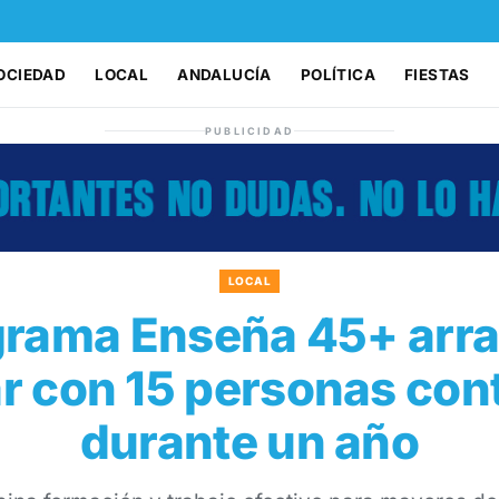
OCIEDAD
LOCAL
ANDALUCÍA
POLÍTICA
FIESTAS
PUBLICIDAD
LOCAL
grama Enseña 45+ arr
r con 15 personas con
durante un año