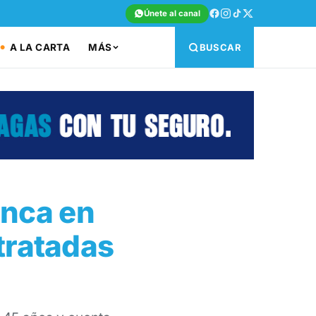
Únete al canal
A LA CARTA
MÁS
BUSCAR
anca en
tratadas