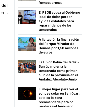
Rompeserones
 del
eres
El PSOE acusa al Gobierno
local de dejar perder
ayudas estatales para
reparar daños de los
temporales
A licitación la finalización
del Parque Mirador de
Doñana por 1,58 millones
de euros
La Unión Bahía de Cádiz -
Sanlúcar cierra la
temporada como primer
club de la provincia en el
Andaluz Absoluto-Junior
El mejor lugar para ver el
eclipse solar en Sanlúcar:
esta es la zona
recomendada para no
perderse el fenómeno