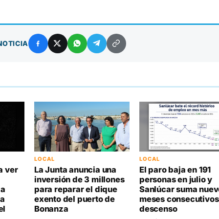
NOTICIA
LOCAL
LOCAL
a ver
La Junta anuncia una
El paro baja en 191
inversión de 3 millones
personas en julio y
la
para reparar el dique
Sanlúcar suma nuev
da
exento del puerto de
meses consecutivos
el
Bonanza
descenso