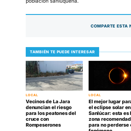
población sanluqueña.
COMPARTE ESTA 
TAMBIÉN TE PUEDE INTERESAR
LOCAL
LOCAL
Vecinos de La Jara
El mejor lugar par
denuncian el riesgo
el eclipse solar en
para los peatones del
Sanlúcar: esta es 
cruce con
zona recomenda
Rompeserones
para no perderse 
fenómeno