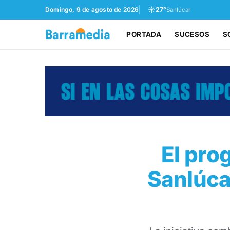
☀️
Domingo, 9 de agosto de 2026
27°
Sanlúcar
PORTADA
SUCESOS
S
El pro
Sanlúca