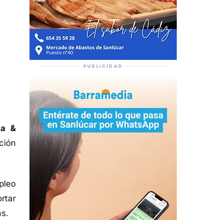
PUBLICIDAD
ña &
ción
pleo
rtar
as.