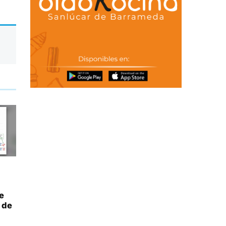
e
 de