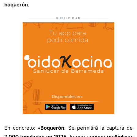
boquerón
.
PUBLICIDAD
En concreto: •
Boquerón
: Se permitirá la captura de
7.000 toneladas en 2025
, lo que supone
multiplicar