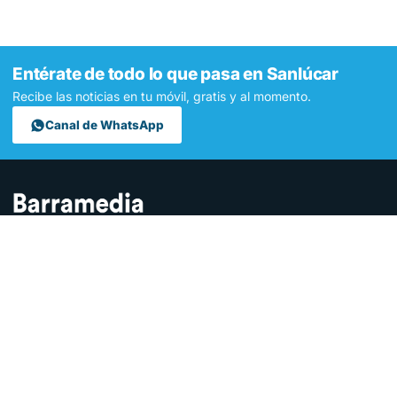
Entérate de todo lo que pasa en Sanlúcar
Recibe las noticias en tu móvil, gratis y al momento.
Canal de WhatsApp
Contamos lo que pasa en Sanlúcar y la provincia de Cádiz desde
hace más de una década. Somos el medio digital líder en la
ciudad.
SECCIONES