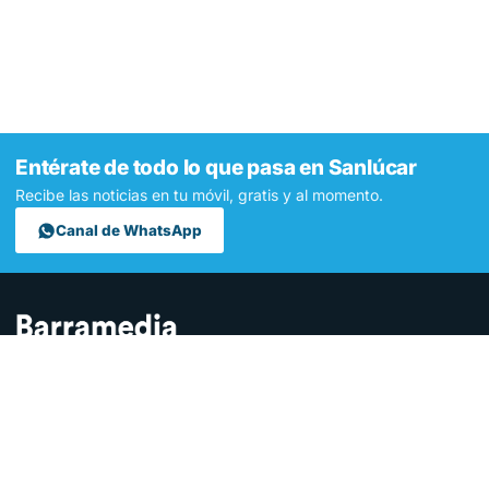
Entérate de todo lo que pasa en Sanlúcar
Recibe las noticias en tu móvil, gratis y al momento.
Canal de WhatsApp
Contamos lo que pasa en Sanlúcar y la provincia de Cádiz desde
hace más de una década. Somos el medio digital líder en la
ciudad.