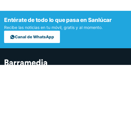
Entérate de todo lo que pasa en Sanlúcar
Recibe las noticias en tu móvil, gratis y al momento.
Canal de WhatsApp
Contamos lo que pasa en Sanlúcar y la provincia de Cádiz desde
hace más de una década. Somos el medio digital líder en la
ciudad.
SECCIONES
Sucesos