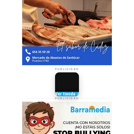
PUBLICIDAD
Camisetas de Sanlúcar
Ver tienda →
TIENDA DE
PUBLICIDAD
BARRAMEDIA