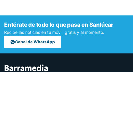
Entérate de todo lo que pasa en Sanlúcar
Recibe las noticias en tu móvil, gratis y al momento.
Canal de WhatsApp
Contamos lo que pasa en Sanlúcar y la provincia de Cádiz desde
hace más de una década. Somos el medio digital líder en la
ciudad.
SECCIONES