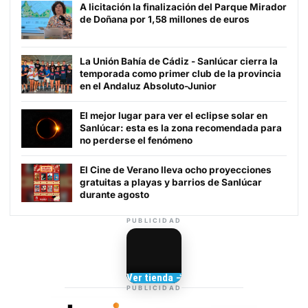
A licitación la finalización del Parque Mirador
de Doñana por 1,58 millones de euros
La Unión Bahía de Cádiz - Sanlúcar cierra la
temporada como primer club de la provincia
en el Andaluz Absoluto-Junior
El mejor lugar para ver el eclipse solar en
Sanlúcar: esta es la zona recomendada para
no perderse el fenómeno
El Cine de Verano lleva ocho proyecciones
gratuitas a playas y barrios de Sanlúcar
durante agosto
PUBLICIDAD
Camisetas de Sanlúcar
Ver tienda →
TIENDA DE
PUBLICIDAD
BARRAMEDIA