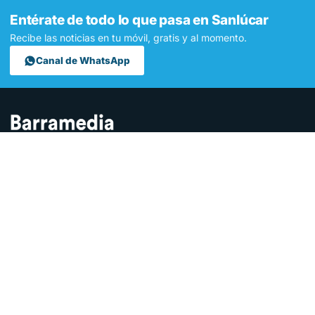
Entérate de todo lo que pasa en Sanlúcar
Recibe las noticias en tu móvil, gratis y al momento.
Canal de WhatsApp
Contamos lo que pasa en Sanlúcar y la provincia de Cádiz desde
hace más de una década. Somos el medio digital líder en la
ciudad.
SECCIONES
Sucesos
Sociedad