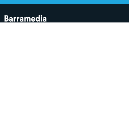
Contamos lo que pasa en Sanlúcar y la provincia de Cádiz desde
hace más de una década. Somos el medio digital líder en la
ciudad.
SECCIONES
Sucesos
Sociedad
Local
Andalucía
Política