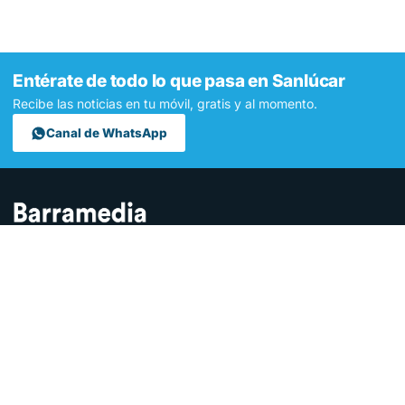
Entérate de todo lo que pasa en Sanlúcar
Recibe las noticias en tu móvil, gratis y al momento.
Canal de WhatsApp
Contamos lo que pasa en Sanlúcar y la provincia de Cádiz desde
hace más de una década. Somos el medio digital líder en la
ciudad.
SECCIONES