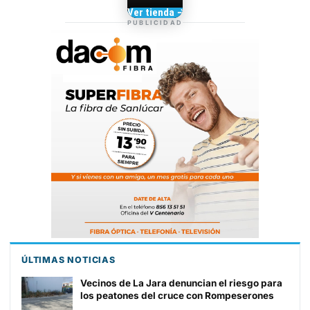
Camisetas de Sanlúcar
Ver tienda →
TIENDA DE
PUBLICIDAD
BARRAMEDIA
ÚLTIMAS NOTICIAS
Vecinos de La Jara denuncian el riesgo para
los peatones del cruce con Rompeserones