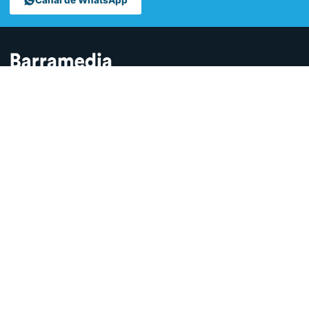
Canal de WhatsApp
Contamos lo que pasa en Sanlúcar y la provincia de Cádiz desde
hace más de una década. Somos el medio digital líder en la
ciudad.
SECCIONES
Sucesos
Sociedad
Local
Andalucía
Política