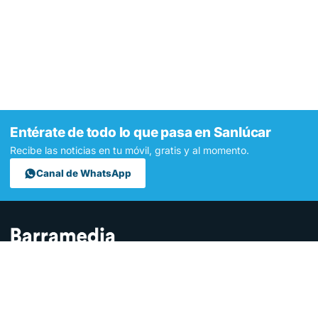
Entérate de todo lo que pasa en Sanlúcar
Recibe las noticias en tu móvil, gratis y al momento.
Canal de WhatsApp
Contamos lo que pasa en Sanlúcar y la provincia de Cádiz desde
hace más de una década. Somos el medio digital líder en la
ciudad.