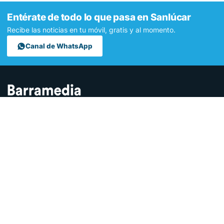
Entérate de todo lo que pasa en Sanlúcar
Recibe las noticias en tu móvil, gratis y al momento.
Canal de WhatsApp
Contamos lo que pasa en Sanlúcar y la provincia de Cádiz desde
hace más de una década. Somos el medio digital líder en la
ciudad.
SECCIONES
Sucesos
Sociedad