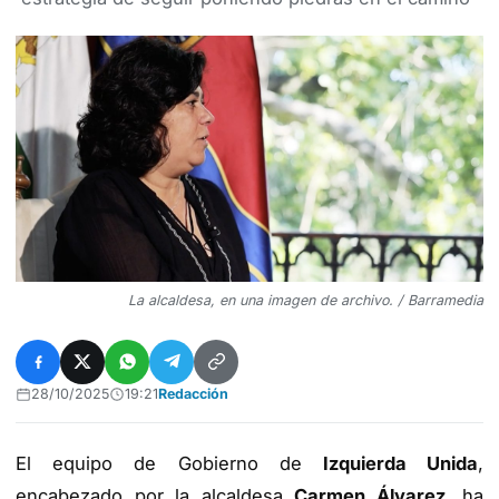
La alcaldesa, en una imagen de archivo. / Barramedia
28/10/2025
19:21
Redacción
El equipo de Gobierno de
Izquierda Unida
,
encabezado por la alcaldesa
Carmen Álvarez
, ha