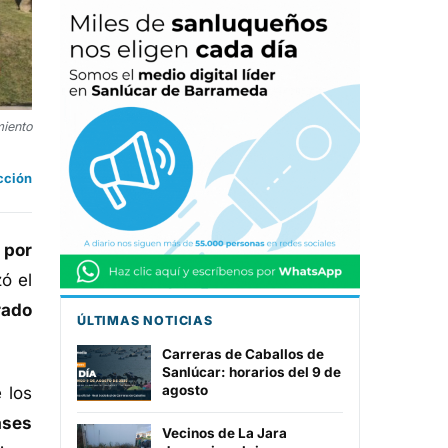
miento
cción
 por
ó el
rado
ÚLTIMAS NOTICIAS
Carreras de Caballos de
Sanlúcar: horarios del 9 de
agosto
 los
ases
Vecinos de La Jara