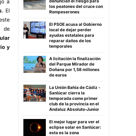
jo a
denuncian el riesgo para
los peatones del cruce con
s
. El
Rompeserones
este
El PSOE acusa al Gobierno
s de
local de dejar perder
ayudas estatales para
ular
reparar daños de los
temporales
io y
A licitación la finalización
del Parque Mirador de
Doñana por 1,58 millones
de euros
La Unión Bahía de Cádiz -
Sanlúcar cierra la
temporada como primer
club de la provincia en el
Andaluz Absoluto-Junior
El mejor lugar para ver el
eclipse solar en Sanlúcar:
esta es la zona