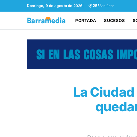
☀️
Domingo, 9 de agosto de 2026
25°
Sanlúcar
PORTADA
SUCESOS
S
La Ciudad 
quedar