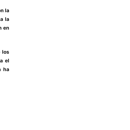
n la
a la
n en
 los
a el
a ha