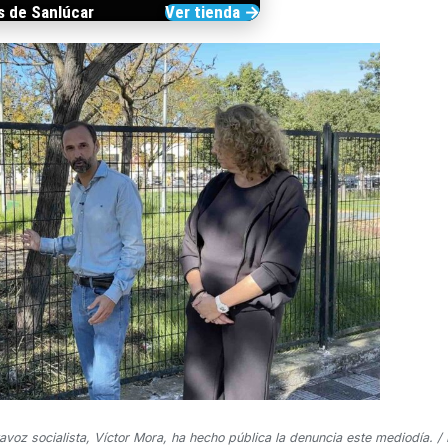
s de Sanlúcar
Ver tienda →
TIENDA DE BARRAMEDIA
tavoz socialista, Víctor Mora, ha hecho pública la denuncia este mediodía. 