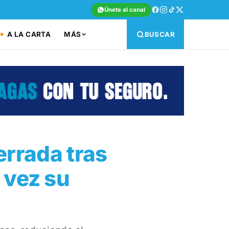
Únete al canal
A LA CARTA
MÁS
BUSCAR
errada tras
 vez su