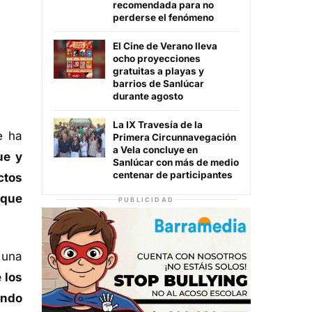
recomendada para no
perderse el fenómeno
El Cine de Verano lleva
ocho proyecciones
gratuitas a playas y
barrios de Sanlúcar
durante agosto
La IX Travesía de la
e ha
Primera Circunnavegación
a Vela concluye en
ue y
Sanlúcar con más de medio
centenar de participantes
ctos
 que
PUBLICIDAD
 una
 los
endo