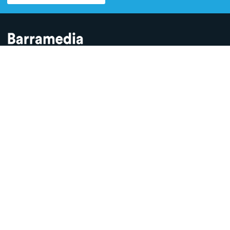
Contamos lo que pasa en Sanlúcar y la provincia de Cádiz desde
hace más de una década. Somos el medio digital líder en la
ciudad.
SECCIONES
Sucesos
Sociedad
Local
Andalucía
Política