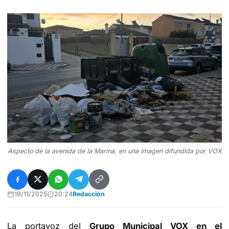
Aspecto de la avenida de la Marina, en una imagen difundida por VOX
19/11/2025
20:24
Redacción
La portavoz del
Grupo Municipal VOX en el