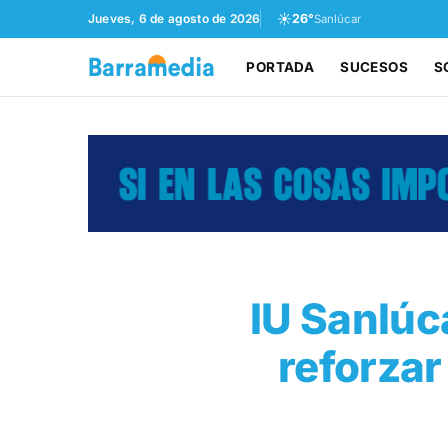
☀️
Jueves, 6 de agosto de 2026
26°
Sanlúcar
PORTADA
SUCESOS
S
IU Sanlúc
reforzar 