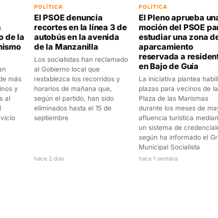
POLÍTICA
POLÍTICA
El PSOE denuncia
El Pleno aprueba un
a
recortes en la línea 3 de
moción del PSOE pa
o de la
autobús en la avenida
estudiar una zona d
nismo
de la Manzanilla
aparcamiento
reservada a residen
Los socialistas han reclamado
en Bajo de Guía
an
al Gobierno local que
 de más
restablezca los recorridos y
La iniciativa plantea habil
inos y
horarios de mañana que,
plazas para vecinos de la
s al
según el partido, han sido
Plaza de las Marismas
l
eliminados hasta el 15 de
durante los meses de ma
vicio
septiembre
afluencia turística media
un sistema de credencial
según ha informado el G
Municipal Socialista
hace 2 días
hace 1 semana