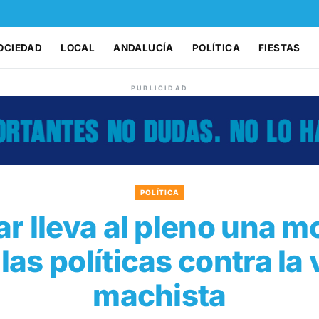
OCIEDAD
LOCAL
ANDALUCÍA
POLÍTICA
FIESTAS
PUBLICIDAD
POLÍTICA
ar lleva al pleno una m
las políticas contra la
machista