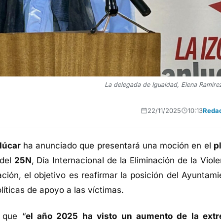
La delegada de Igualdad, Elena Ramírez
22/11/2025
10:13
Reda
lúcar
ha anunciado que presentará una moción en el
p
 del
25N
, Día Internacional de la Eliminación de la Viol
ción, el objetivo es reafirmar la posición del Ayuntami
olíticas de apoyo a las víctimas.
 que “
el año 2025 ha visto un aumento de la ext