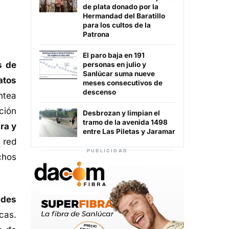
de plata donado por la
Hermandad del Baratillo
para los cultos de la
Patrona
El paro baja en 191
s de
personas en julio y
Sanlúcar suma nueve
atos
meses consecutivos de
descenso
ntea
ción
Desbrozan y limpian el
tramo de la avenida 1498
ra y
entre Las Piletas y Jaramar
 red
PUBLICIDAD
chos
ades
cas.