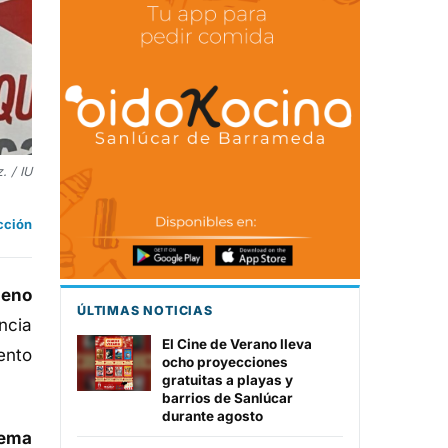
. / IU
cción
leno
ÚLTIMAS NOTICIAS
encia
El Cine de Verano lleva
ento
ocho proyecciones
gratuitas a playas y
barrios de Sanlúcar
durante agosto
rema