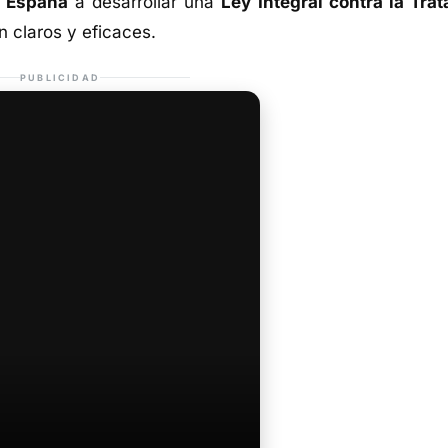
e España
a desarrollar una
Ley Integral contra la Trat
n claros y eficaces.
PUBLICIDAD