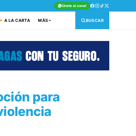
Únete al canal
A LA CARTA
MÁS
BUSCAR
oción para
 violencia