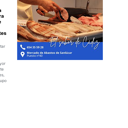
a
ra
e
tes
itar
yor
nte
es,
rupo