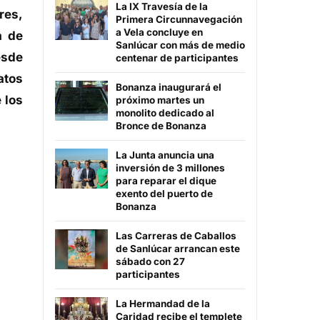
La IX Travesía de la
res,
Primera Circunnavegación
a Vela concluye en
a de
Sanlúcar con más de medio
esde
centenar de participantes
atos
Bonanza inaugurará el
 los
próximo martes un
monolito dedicado al
Bronce de Bonanza
La Junta anuncia una
inversión de 3 millones
para reparar el dique
exento del puerto de
Bonanza
Las Carreras de Caballos
de Sanlúcar arrancan este
sábado con 27
participantes
La Hermandad de la
Caridad recibe el templete