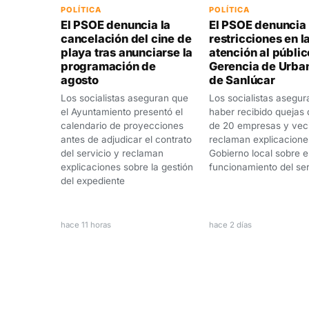
POLÍTICA
POLÍTICA
El PSOE denuncia la
El PSOE denuncia
cancelación del cine de
restricciones en l
playa tras anunciarse la
atención al públic
programación de
Gerencia de Urba
agosto
de Sanlúcar
Los socialistas aseguran que
Los socialistas asegur
el Ayuntamiento presentó el
haber recibido quejas
calendario de proyecciones
de 20 empresas y vec
antes de adjudicar el contrato
reclaman explicacione
del servicio y reclaman
Gobierno local sobre e
explicaciones sobre la gestión
funcionamiento del ser
del expediente
hace 11 horas
hace 2 días