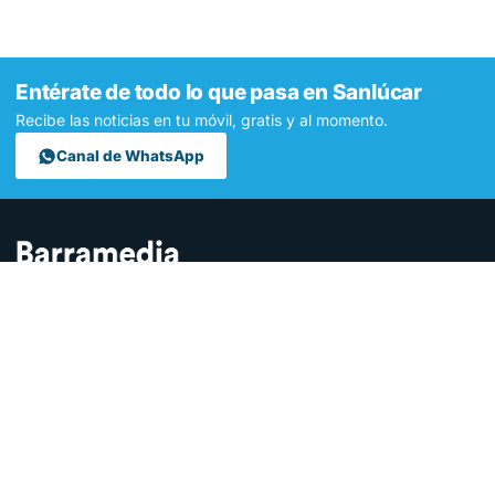
Entérate de todo lo que pasa en Sanlúcar
Recibe las noticias en tu móvil, gratis y al momento.
Canal de WhatsApp
Contamos lo que pasa en Sanlúcar y la provincia de Cádiz desde
hace más de una década. Somos el medio digital líder en la
ciudad.
SECCIONES