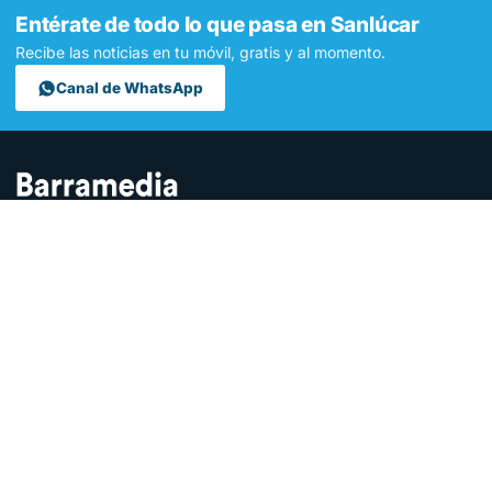
Entérate de todo lo que pasa en Sanlúcar
Recibe las noticias en tu móvil, gratis y al momento.
Canal de WhatsApp
Contamos lo que pasa en Sanlúcar y la provincia de Cádiz desde
hace más de una década. Somos el medio digital líder en la
ciudad.
SECCIONES
Sucesos
Sociedad