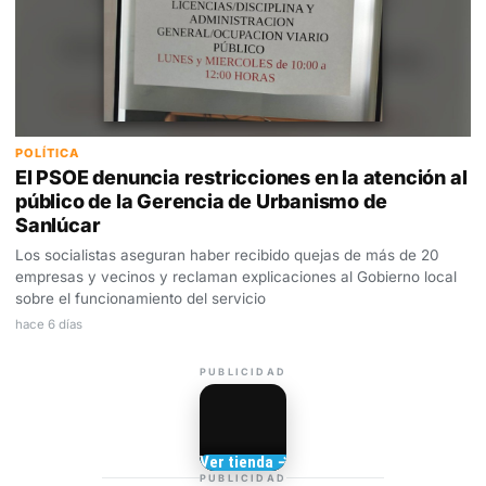
POLÍTICA
El PSOE denuncia restricciones en la atención al
público de la Gerencia de Urbanismo de
Sanlúcar
Los socialistas aseguran haber recibido quejas de más de 20
empresas y vecinos y reclaman explicaciones al Gobierno local
sobre el funcionamiento del servicio
hace 6 días
PUBLICIDAD
Camisetas de Sanlúcar
Ver tienda →
TIENDA DE
PUBLICIDAD