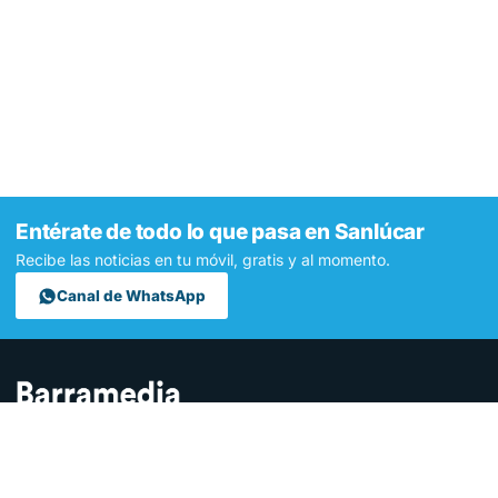
Entérate de todo lo que pasa en Sanlúcar
Recibe las noticias en tu móvil, gratis y al momento.
Canal de WhatsApp
Contamos lo que pasa en Sanlúcar y la provincia de Cádiz desde
hace más de una década. Somos el medio digital líder en la
ciudad.