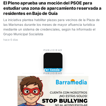
El Pleno aprueba una moción del PSOE para
estudiar una zona de aparcamiento reservada a
residentes en Bajo de Guía
La iniciativa plantea habilitar plazas para vecinos de la Plaza de
las Marismas durante los meses de mayor afluencia turística
mediante un sistema de credenciales, según ha informado el
Grupo Municipal Socialista
hace 6 días
PUBLICIDAD
Camisetas de Sanlúcar
Ver tienda →
TIENDA DE
PUBLICIDAD
BARRAMEDIA