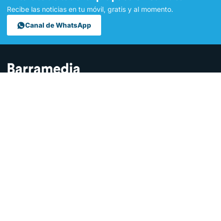
Recibe las noticias en tu móvil, gratis y al momento.
Canal de WhatsApp
Contamos lo que pasa en Sanlúcar y la provincia de Cádiz desde
hace más de una década. Somos el medio digital líder en la
ciudad.
SECCIONES
Sucesos
Sociedad
Local