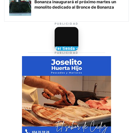
Bonanza inaugurará el próximo martes un
monolito dedicado al Bronce de Bonanza
PUBLICIDAD
Camisetas de Sanlúcar
Ver tienda →
TIENDA DE
PUBLICIDAD
BARRAMEDIA