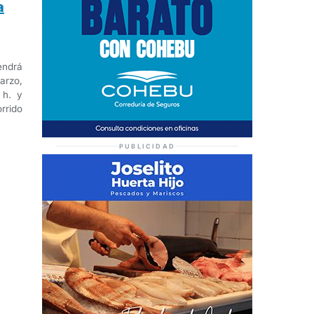
a
endrá
arzo,
 h. y
rrido
PUBLICIDAD