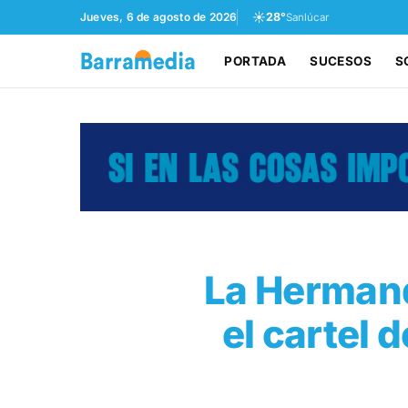
☀️
Jueves, 6 de agosto de 2026
28°
Sanlúcar
PORTADA
SUCESOS
S
La Hermand
el cartel