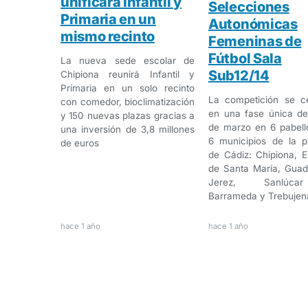
unificará Infantil y
Selecciones
Primaria en un
Autonómicas
mismo recinto
Femeninas de
Fútbol Sala
La nueva sede escolar de
Sub12/14
Chipiona reunirá Infantil y
Primaria en un solo recinto
La competición se ce
con comedor, bioclimatización
en una fase única de
y 150 nuevas plazas gracias a
de marzo en 6 pabell
una inversión de 3,8 millones
6 municipios de la p
de euros
de Cádiz: Chipiona, E
de Santa María, Guad
Jerez, Sanlúc
Barrameda y Trebujen
hace 1 año
hace 1 año