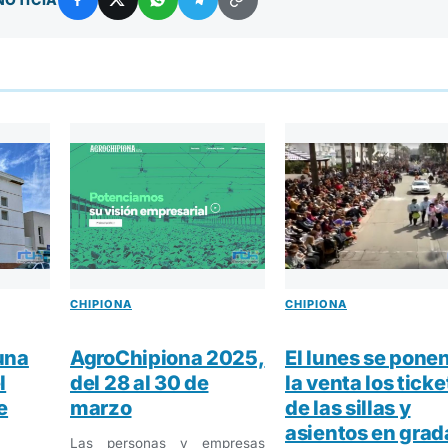
CHIPIONA
CHIPIONA
una
AgroChipiona 2025,
El lunes se ponen
l
del 28 al 30 de
la venta los ticke
e
marzo
de las sillas y
asientos en grad
Las personas y empresas