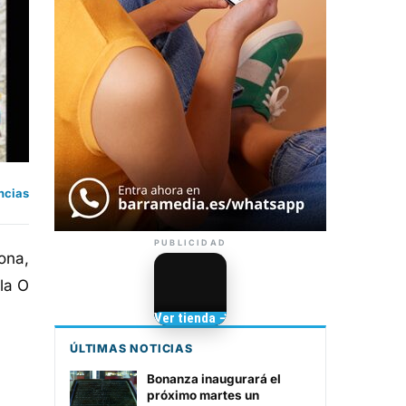
ncias
PUBLICIDAD
ona,
la O
Camisetas de Sanlúcar
Ver tienda →
TIENDA DE
BARRAMEDIA
ÚLTIMAS NOTICIAS
Bonanza inaugurará el
próximo martes un