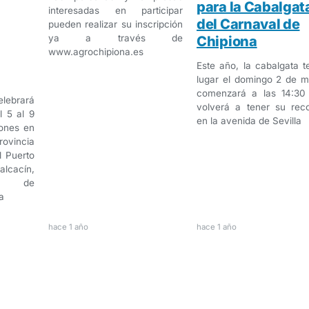
para la Cabalgat
interesadas en participar
del Carnaval de
pueden realizar su inscripción
ya a través de
Chipiona
www.agrochipiona.es
Este año, la cabalgata t
lugar el domingo 2 de m
comenzará a las 14:30
lebrará
volverá a tener su reco
l 5 al 9
en la avenida de Sevilla
ones en
rovincia
l Puerto
alcacín,
ar de
a
hace 1 año
hace 1 año