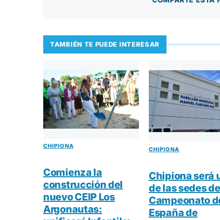
TAMBIÉN TE PUEDE INTERESAR
CHIPIONA
CHIPIONA
Comienza la
Chipiona será 
construcción del
de las sedes de
nuevo CEIP Los
Campeonato d
Argonautas:
España de