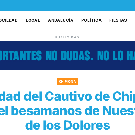
OCIEDAD
LOCAL
ANDALUCÍA
POLÍTICA
FIESTAS
PUBLICIDAD
CHIPIONA
ad del Cautivo de Chi
 del besamanos de Nues
de los Dolores