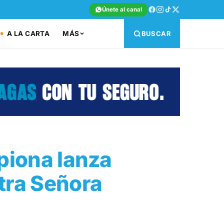
Únete al canal
A LA CARTA
MÁS
BUSCAR
piona lanza
tra Señora