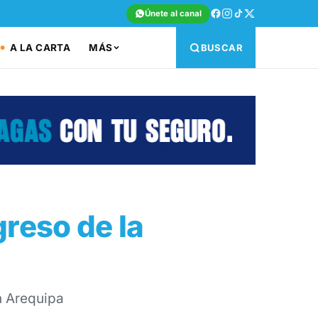
Únete al canal
A LA CARTA
MÁS
BUSCAR
reso de la
n Arequipa