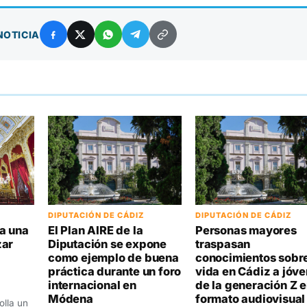
NOTICIA
DIPUTACIÓN DE CÁDIZ
DIPUTACIÓN DE CÁDIZ
a una
El Plan AIRE de la
Personas mayores
zar
Diputación se expone
traspasan
como ejemplo de buena
conocimientos sobre
práctica durante un foro
vida en Cádiz a jóv
internacional en
de la generación Z 
Módena
formato audiovisual
olla un