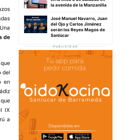
la avenida de la Manzanilla
azos
adas
José Manuel Navarro, Juan
del Ojo y Carlos Jiménez
 Una
serán los Reyes Magos de
Sanlúcar
a de
PUBLICIDAD
 que
 del
o en
ádiz
 que
l IX
rú a