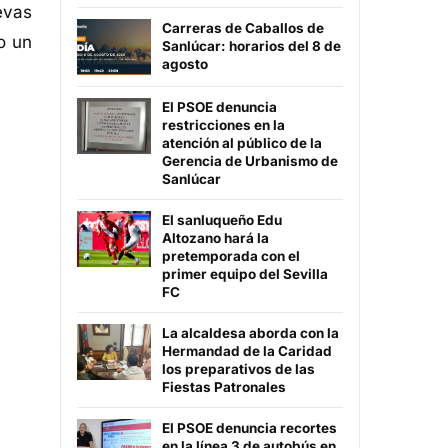
evas
Carreras de Caballos de
o un
Sanlúcar: horarios del 8 de
agosto
El PSOE denuncia
restricciones en la
atención al público de la
Gerencia de Urbanismo de
Sanlúcar
El sanluqueño Edu
Altozano hará la
pretemporada con el
primer equipo del Sevilla
FC
La alcaldesa aborda con la
Hermandad de la Caridad
los preparativos de las
Fiestas Patronales
El PSOE denuncia recortes
en la línea 3 de autobús en