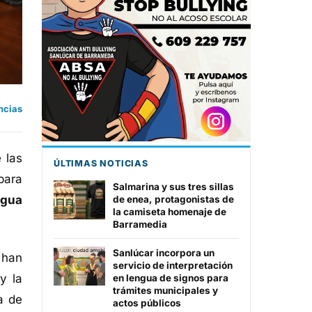
ncias
 las
ÚLTIMAS NOTICIAS
para
Salmarina y sus tres sillas
ngua
de enea, protagonistas de
la camiseta homenaje de
Barramedia
Sanlúcar incorpora un
 han
servicio de interpretación
y la
en lengua de signos para
trámites municipales y
a de
actos públicos