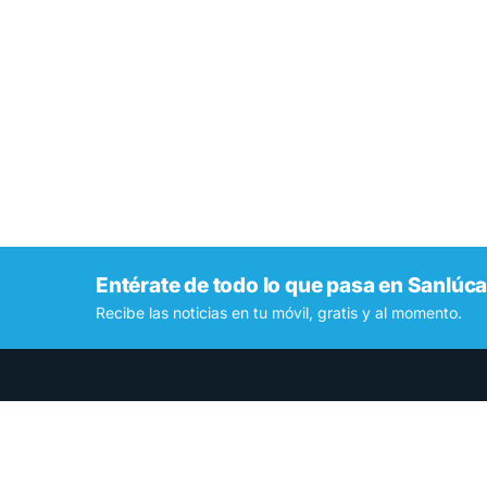
Entérate de todo lo que pasa en Sanlúca
Recibe las noticias en tu móvil, gratis y al momento.
Contamos lo que pasa en Sanlúcar y la provincia de