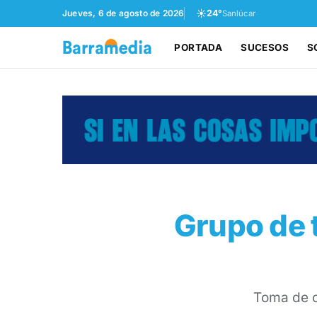
☀️
Jueves, 6 de agosto de 2026
24°
Sanlúcar
PORTADA
SUCESOS
S
Grupo de 
Toma de c