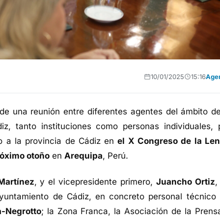
10/01/2025
15:16
Age
de una reunión entre diferentes agentes del ámbito de
iz, tanto instituciones como personas individuales, 
o a la provincia de Cádiz en
el X Congreso de la Le
róximo otoño
en
Arequipa
, Perú.
Martínez
, y el vicepresidente primero,
Juancho Ortiz
,
yuntamiento de Cádiz, en concreto personal técnico 
a-Negrotto
; la Zona Franca, la Asociación de la Prens