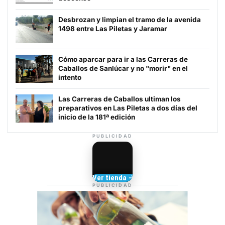
Desbrozan y limpian el tramo de la avenida
1498 entre Las Piletas y Jaramar
Cómo aparcar para ir a las Carreras de
Caballos de Sanlúcar y no "morir" en el
intento
Las Carreras de Caballos ultiman los
preparativos en Las Piletas a dos días del
inicio de la 181ª edición
PUBLICIDAD
Camisetas de Sanlúcar
Ver tienda →
TIENDA DE
PUBLICIDAD
BARRAMEDIA