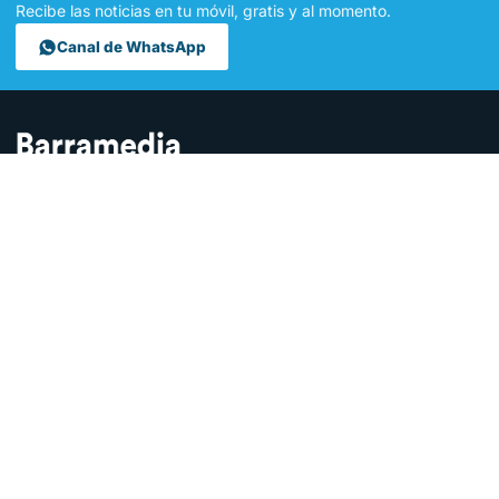
Recibe las noticias en tu móvil, gratis y al momento.
Canal de WhatsApp
Contamos lo que pasa en Sanlúcar y la provincia de Cádiz desde
hace más de una década. Somos el medio digital líder en la
ciudad.
SECCIONES
Sucesos
Sociedad
Local