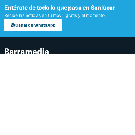
Entérate de todo lo que pasa en Sanlúcar
Recibe las noticias en tu móvil, gratis y al momento.
Canal de WhatsApp
Contamos lo que pasa en Sanlúcar y la provincia de Cádiz desde
hace más de una década. Somos el medio digital líder en la
ciudad.
SECCIONES
Sucesos
Sociedad