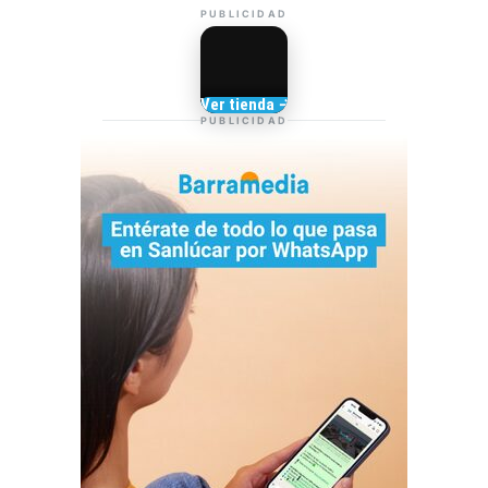
PUBLICIDAD
Camisetas de Sanlúcar
Ver tienda →
TIENDA DE
PUBLICIDAD
BARRAMEDIA