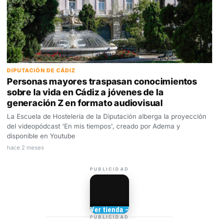
DIPUTACIÓN DE CÁDIZ
Personas mayores traspasan conocimientos
sobre la vida en Cádiz a jóvenes de la
generación Z en formato audiovisual
La Escuela de Hostelería de la Diputación alberga la proyección
del videopódcast ‘En mis tiempos’, creado por Adema y
disponible en Youtube
hace 2 meses
PUBLICIDAD
Camisetas de Sanlúcar
Ver tienda →
TIENDA DE
PUBLICIDAD