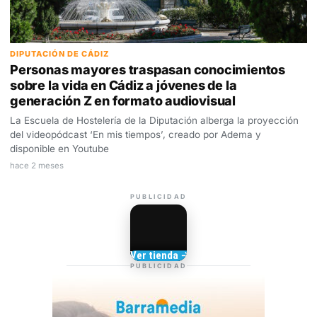
DIPUTACIÓN DE CÁDIZ
Personas mayores traspasan conocimientos
sobre la vida en Cádiz a jóvenes de la
generación Z en formato audiovisual
La Escuela de Hostelería de la Diputación alberga la proyección
del videopódcast ‘En mis tiempos’, creado por Adema y
disponible en Youtube
hace 2 meses
PUBLICIDAD
Camisetas de Sanlúcar
Ver tienda →
TIENDA DE
PUBLICIDAD
BARRAMEDIA