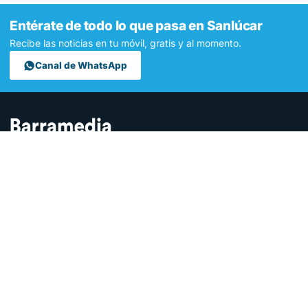
Entérate de todo lo que pasa en Sanlúcar
Recibe las noticias en tu móvil, gratis y al momento.
Canal de WhatsApp
Contamos lo que pasa en Sanlúcar y la provincia de Cádiz desde
hace más de una década. Somos el medio digital líder en la
ciudad.
SECCIONES
Sucesos
Sociedad