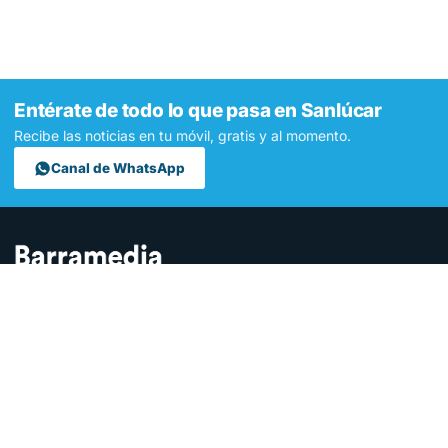
Entérate de todo lo que pasa en Sanlúcar
Recibe las noticias en tu móvil, gratis y al momento.
Canal de WhatsApp
Contamos lo que pasa en Sanlúcar y la provincia de Cádiz desde
hace más de una década. Somos el medio digital líder en la
ciudad.
SECCIONES