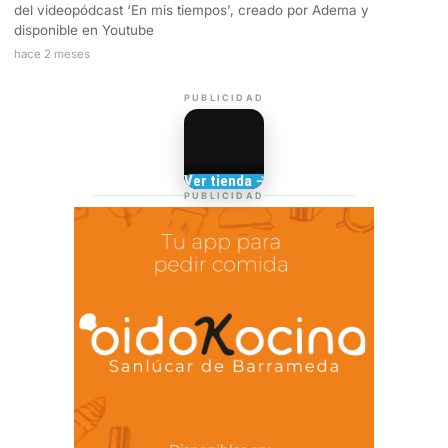
del videopódcast ‘En mis tiempos’, creado por Adema y
disponible en Youtube
hace 2 meses
PUBLICIDAD
Camisetas de Sanlúcar
Ver tienda →
TIENDA DE
PUBLICIDAD
BARRAMEDIA