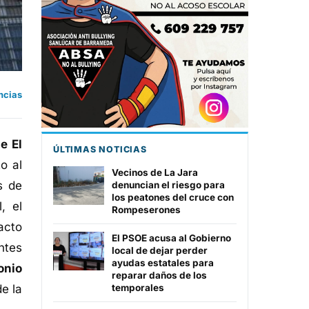
ncias
e El
ÚLTIMAS NOTICIAS
o al
Vecinos de La Jara
s de
denuncian el riesgo para
los peatones del cruce con
, el
Rompeserones
acto
El PSOE acusa al Gobierno
ntes
local de dejar perder
ayudas estatales para
onio
reparar daños de los
e la
temporales