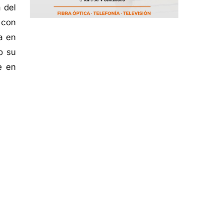
 del
 con
a en
o su
e en