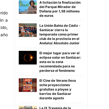
A licitación la finalización
del Parque Mirador de
Doñana por 1,58 millones
rido
de euros
én a
La Unión Bahía de Cádiz -
ido,
Sanlúcar cierra la
temporada como primer
 año
club de la provincia en el
Andaluz Absoluto-Junior
El mejor lugar para ver el
eclipse solar en Sanlúcar:
esta es la zona
recomendada para no
perderse el fenómeno
El Cine de Verano lleva
ocho proyecciones
gratuitas a playas y
barrios de Sanlúcar
durante agosto
La IX Travesía de la