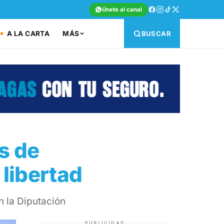
Únete al canal
A LA CARTA
MÁS
BUSCAR
s de
 libertad
 la Diputación
PUBLICIDAD