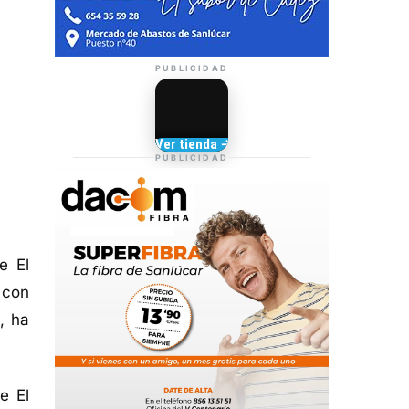
PUBLICIDAD
Camisetas de Sanlúcar
Ver tienda →
TIENDA DE
PUBLICIDAD
BARRAMEDIA
e El
 con
, ha
e El