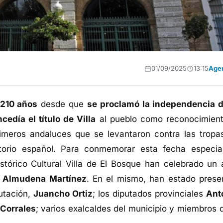
01/09/2025
13:15
Age
210 años
desde que
se proclamó la independencia d
edía el título de Villa
al pueblo como reconocimient
imeros andaluces que se levantaron contra las tropa
itorio español. Para conmemorar esta fecha especial
tórico Cultural Villa de El Bosque han celebrado un 
r
Almudena Martínez
. En el mismo, han estado prese
utación,
Juancho Ortiz
; los diputados provinciales
Ant
Corrales
; varios exalcaldes del municipio y miembros d