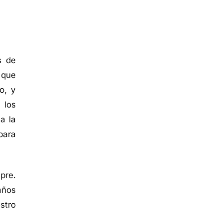
s de
d que
o, y
 los
a la
para
pre.
años
stro