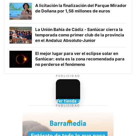
A licitación la finalización del Parque Mirador
de Doñana por 1,58 millones de euros
La Unión Bahía de Cádiz - Sanlúcar cierra la
temporada como primer club de la provincia
en el Andaluz Absoluto-Junior
El mejor lugar para ver el eclipse solar en
Sanlúcar: esta es la zona recomendada para
no perderse el fenómeno
PUBLICIDAD
Camisetas de Sanlúcar
Ver tienda →
TIENDA DE
PUBLICIDAD
BARRAMEDIA