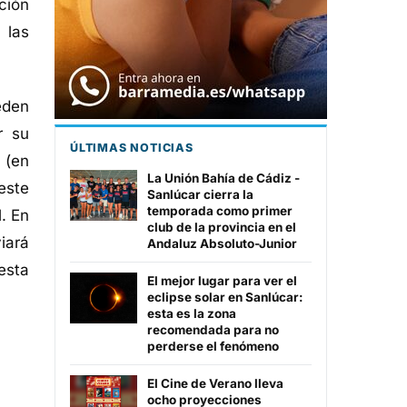
ción
 las
eden
r su
ÚLTIMAS NOTICIAS
 (en
La Unión Bahía de Cádiz -
este
Sanlúcar cierra la
temporada como primer
l. En
club de la provincia en el
iará
Andaluz Absoluto-Junior
esta
El mejor lugar para ver el
eclipse solar en Sanlúcar:
esta es la zona
recomendada para no
perderse el fenómeno
El Cine de Verano lleva
ocho proyecciones