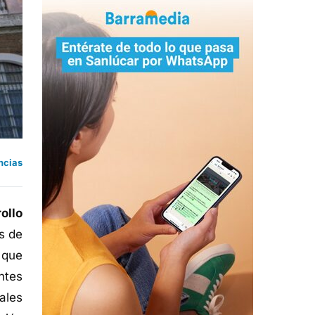
ncias
ollo
s de
 que
ntes
ales