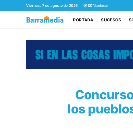
☀️
Viernes, 7 de agosto de 2026
30°
Sanlúcar
PORTADA
SUCESOS
S
Concurso 
los pueblo