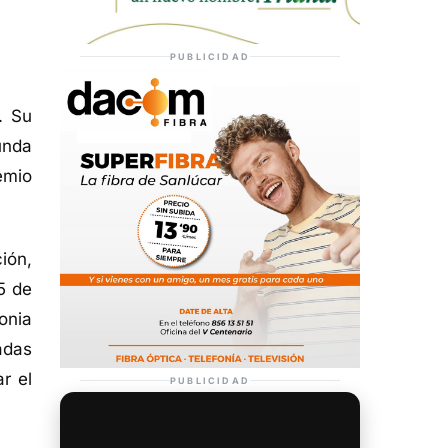
PUBLICIDAD
. Su
unda
emio
ión,
5 de
onia
adas
r el
PUBLICIDAD