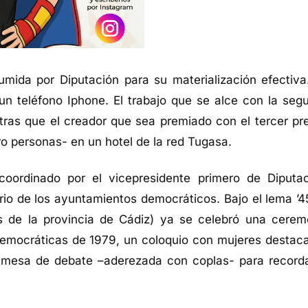
umida por Diputación para su materialización efectiva
n teléfono Iphone. El trabajo que se alce con la seg
tras que el creador que sea premiado con el tercer pr
ro personas- en un hotel de la red Tugasa.
oordinado por el vicepresidente primero de Diputac
ario de los ayuntamientos democráticos. Bajo el lema ’4
s de la provincia de Cádiz) ya se celebró una cerem
 democráticas de 1979, un coloquio con mujeres destac
na mesa de debate –aderezada con coplas- para recorda