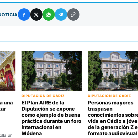
NOTICIA
DIPUTACIÓN DE CÁDIZ
DIPUTACIÓN DE CÁDIZ
a una
El Plan AIRE de la
Personas mayores
zar
Diputación se expone
traspasan
como ejemplo de buena
conocimientos sobre
práctica durante un foro
vida en Cádiz a jóv
internacional en
de la generación Z 
Módena
formato audiovisual
olla un