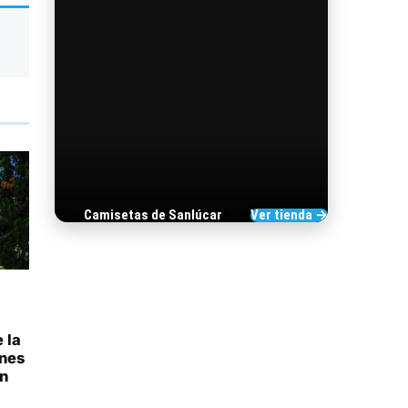
Camisetas de Sanlúcar
Ver tienda →
TIENDA DE
BARRAMEDIA
 la
enes
en