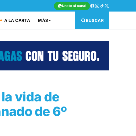
Únete al canal
A LA CARTA
MÁS
BUSCAR
la vida de
mnado de 6º