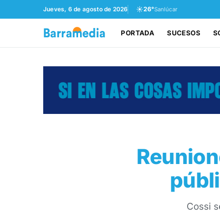
☀️
Jueves, 6 de agosto de 2026
26°
Sanlúcar
PORTADA
SUCESOS
S
Reunione
públ
Cossi s