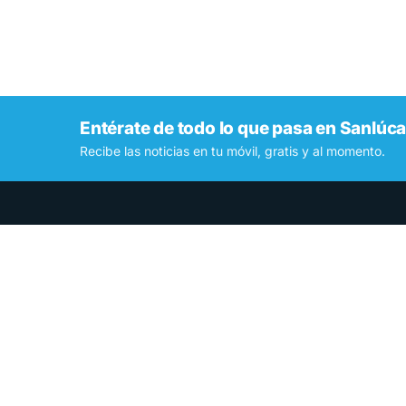
Entérate de todo lo que pasa en Sanlúca
Recibe las noticias en tu móvil, gratis y al momento.
Contamos lo que pasa en Sanlúcar y la provincia de
Cádiz desde hace más de una década. Somos el medio
digital líder en la ciudad.