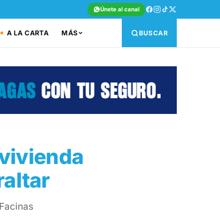
Únete al canal
A LA CARTA
MÁS
BUSCAR
 vivienda
altar
 Facinas