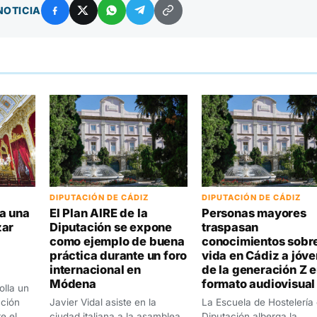
NOTICIA
DIPUTACIÓN DE CÁDIZ
DIPUTACIÓN DE CÁDIZ
a una
El Plan AIRE de la
Personas mayores
zar
Diputación se expone
traspasan
como ejemplo de buena
conocimientos sobre
práctica durante un foro
vida en Cádiz a jóv
internacional en
de la generación Z 
Módena
formato audiovisual
olla un
ción
Javier Vidal asiste en la
La Escuela de Hostelería 
e el
ciudad italiana a la asamblea
Diputación alberga la