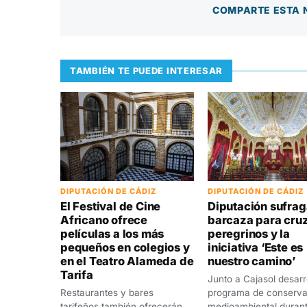
COMPARTE ESTA 
TAMBIÉN TE PUEDE INTERESAR
DIPUTACIÓN DE CÁDIZ
DIPUTACIÓN DE CÁDIZ
Diputación sufrag
El Festival de Cine
barcaza para cru
Africano ofrece
peregrinos y la
películas a los más
iniciativa ‘Este es
pequeños en colegios y
nuestro camino’
en el Teatro Alameda de
Tarifa
Junto a Cajasol desarr
programa de conserva
Restaurantes y bares
medioambiental durant
tarifeños también ofrecerán