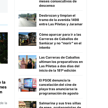
meses consecutivos de
descenso
Desbrozan y limpian el
tramo de la avenida 1498
entre Las Piletas y Jaramar
Cómo aparcar para ir a las
Carreras de Caballos de
Sanlúcar y no "morir" en el
intento
Las Carreras de Caballos
ultiman los preparativos en
Las Piletas a dos días del
inicio de la 181ª edición
El PSOE denuncia la
 la
cancelación del cine de
enes
playa tras anunciarse la
en
programación de agosto
de la
Salmarina y sus tres sillas
de enea, protagonistas de