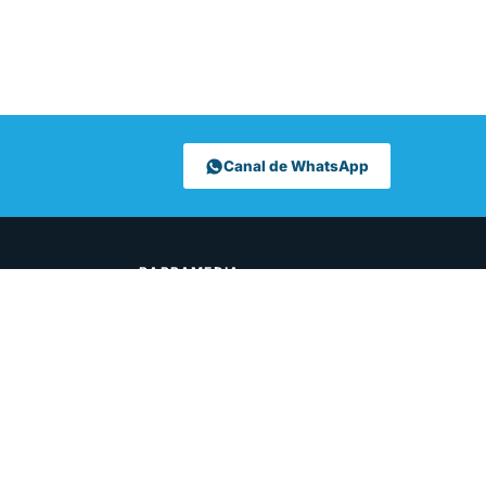
Canal de WhatsApp
BARRAMEDIA
Aviso legal
Barramedia
Barramedia - Móvil
Contacto
Emisión en directo