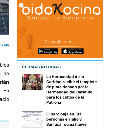
ncias
bles
ÚLTIMAS NOTICIAS
a de
La Hermandad de la
rián
Caridad recibe el templete
de plata donado por la
s
. En
Hermandad del Baratillo
para los cultos de la
acio
Patrona
El paro baja en 191
personas en julio y
Sanlúcar suma nueve