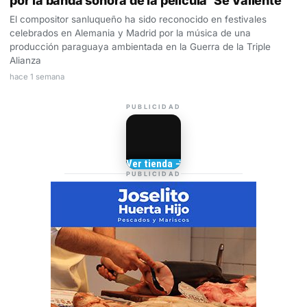
por la banda sonora de la película ‘Sé Valiente’
El compositor sanluqueño ha sido reconocido en festivales
celebrados en Alemania y Madrid por la música de una
producción paraguaya ambientada en la Guerra de la Triple
Alianza
hace 1 semana
PUBLICIDAD
Camisetas de Sanlúcar
Ver tienda →
TIENDA DE
PUBLICIDAD
BARRAMEDIA