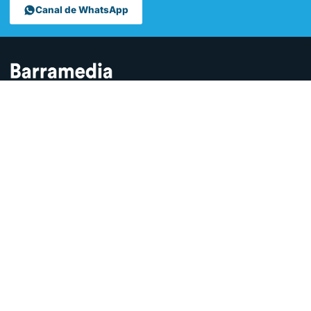
Canal de WhatsApp
Contamos lo que pasa en Sanlúcar y la provincia de Cádiz desde
hace más de una década. Somos el medio digital líder en la
ciudad.
SECCIONES
Sucesos
Sociedad
Local
Andalucía