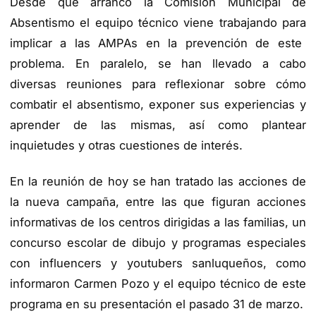
Desde que arrancó la
C
omisión
M
unicipal de
Absentismo el equipo técnico
viene trabajando para
implicar a las AMPA
s en la prevención de este
problema
.
E
n paralelo,
se han llevado a cabo
diversas reuniones p
ara reflexionar sobre cómo
c
ombatir el absentismo, exponer sus
experiencias y
aprender de
las mismas
,
así como
plantear
inquietudes
y otras cuestiones de interés.
En la reunión de hoy se han tratado las
acciones de
la
nueva
campaña
, entre las que figuran
acciones
informativas de los centros dirigidas a las familias
,
un
concurso escolar de dibujo
y programas especiales
con
influencers
y
youtubers
sanluqueños
, como
informaron Carmen Pozo y el equipo técnico de este
programa en su presentación el pasado 31 de marzo.