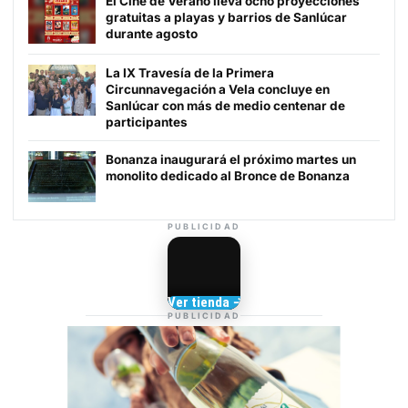
El Cine de Verano lleva ocho proyecciones
gratuitas a playas y barrios de Sanlúcar
durante agosto
La IX Travesía de la Primera
Circunnavegación a Vela concluye en
Sanlúcar con más de medio centenar de
participantes
Bonanza inaugurará el próximo martes un
monolito dedicado al Bronce de Bonanza
PUBLICIDAD
Camisetas de Sanlúcar
Ver tienda →
TIENDA DE
PUBLICIDAD
BARRAMEDIA