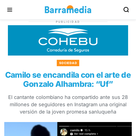
PUBLICIDAD
SOCIEDAD
Camilo se encandila con el arte de
Gonzalo Alhambra: “Uf”
El cantante colombiano ha compartido ante sus 28
millones de seguidores en Instagram una original
versión de la joven promesa sanluqueña