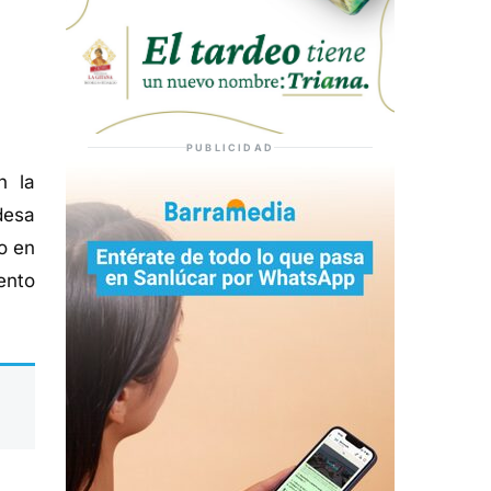
PUBLICIDAD
n la
desa
bo en
ento