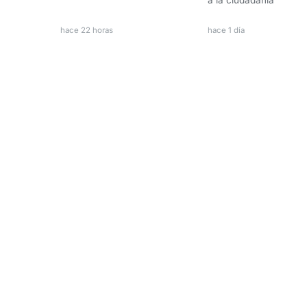
a la ciudadanía
hace 22 horas
hace 1 día