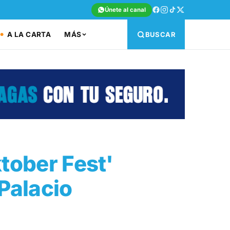
Únete al canal
A LA CARTA
MÁS
BUSCAR
ktober Fest'
 Palacio