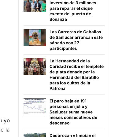
inversión de 3 millones
para reparar el dique
exento del puerto de
Bonanza
Las Carreras de Caballos
de Sanlúcar arrancan este
sábado con 27
participantes
La Hermandad de la
Caridad recibe el templete
de plata donado por la
Hermandad del Baratillo
para los cultos de la
Patrona
El paro baja en 191
personas en julio y
Sanlúcar suma nueve
meses consecutivos de
cuyo
descenso
de la
Desbrozan y limpian el