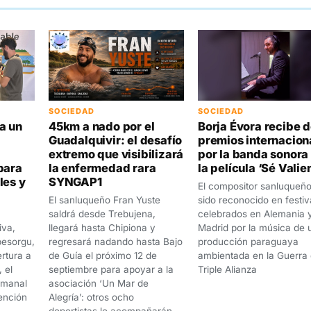
SOCIEDAD
SOCIEDAD
a un
45km a nado por el
Borja Évora recibe 
Guadalquivir: el desafío
premios internacion
extremo que visibilizará
por la banda sonora
para
la enfermedad rara
la película ‘Sé Valie
les y
SYNGAP1
El compositor sanluqueñ
El sanluqueño Fran Yuste
sido reconocido en festiv
saldrá desde Trebujena,
celebrados en Alemania 
iva,
llegará hasta Chipiona y
Madrid por la música de 
pesorgu,
regresará nadando hasta Bajo
producción paraguaya
rtura a
de Guía el próximo 12 de
ambientada en la Guerra 
 el
septiembre para apoyar a la
Triple Alianza
emanal
asociación ‘Un Mar de
tención
Alegría’: otros ocho