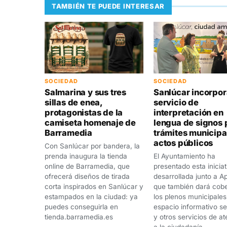
TAMBIÉN TE PUEDE INTERESAR
SOCIEDAD
SOCIEDAD
Salmarina y sus tres
Sanlúcar incorpor
sillas de enea,
servicio de
protagonistas de la
interpretación en
camiseta homenaje de
lengua de signos 
Barramedia
trámites municipa
actos públicos
Con Sanlúcar por bandera, la
prenda inaugura la tienda
El Ayuntamiento ha
online de Barramedia, que
presentado esta iniciat
ofrecerá diseños de tirada
desarrollada junto a A
corta inspirados en Sanlúcar y
que también dará cobe
estampados en la ciudad: ya
los plenos municipales,
puedes conseguirla en
espacio informativo s
tienda.barramedia.es
y otros servicios de a