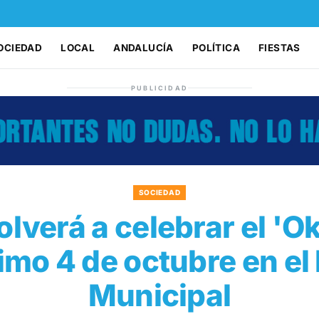
OCIEDAD
LOCAL
ANDALUCÍA
POLÍTICA
FIESTAS
PUBLICIDAD
SOCIEDAD
lverá a celebrar el 'O
imo 4 de octubre en el
Municipal