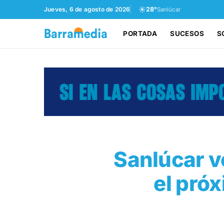
☀️
Jueves, 6 de agosto de 2026
28°
Sanlúcar
PORTADA
SUCESOS
S
Sanlúcar vo
el próx