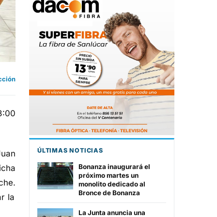
cción
3:00
ÚLTIMAS NOTICIAS
Juan
Bonanza inaugurará el
icha
próximo martes un
che.
monolito dedicado al
Bronce de Bonanza
ar
la
La Junta anuncia una