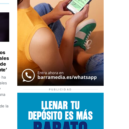
dos
ales
 de
nte’
o ha
ales
y
PUBLICIDAD
una
de la