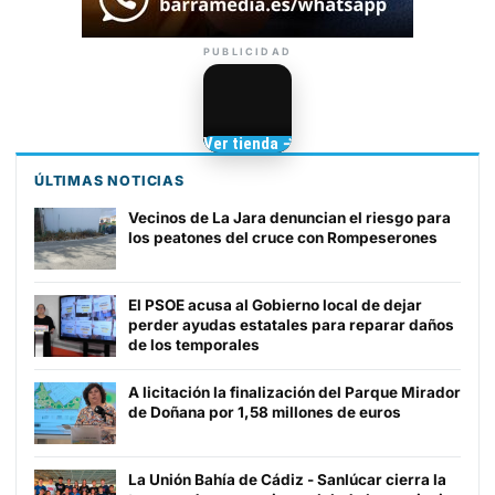
PUBLICIDAD
Camisetas de Sanlúcar
Ver tienda →
TIENDA DE
BARRAMEDIA
ÚLTIMAS NOTICIAS
Vecinos de La Jara denuncian el riesgo para
los peatones del cruce con Rompeserones
El PSOE acusa al Gobierno local de dejar
perder ayudas estatales para reparar daños
de los temporales
A licitación la finalización del Parque Mirador
de Doñana por 1,58 millones de euros
La Unión Bahía de Cádiz - Sanlúcar cierra la