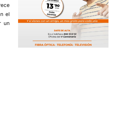
rece
n el
r un