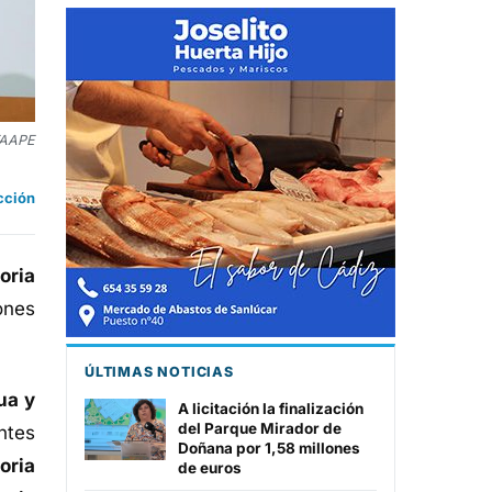
 FAAPE
cción
oria
ones
ÚLTIMAS NOTICIAS
ua y
A licitación la finalización
del Parque Mirador de
ntes
Doñana por 1,58 millones
oria
de euros