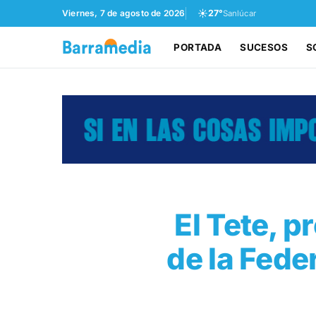
☀️
Viernes, 7 de agosto de 2026
27°
Sanlúcar
PORTADA
SUCESOS
S
El Tete, p
de la Fed