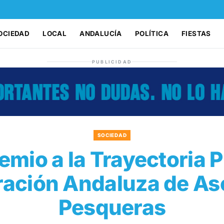
OCIEDAD
LOCAL
ANDALUCÍA
POLÍTICA
FIESTAS
PUBLICIDAD
SOCIEDAD
remio a la Trayectoria 
eración Andaluza de As
Pesqueras