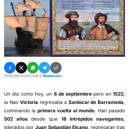
06/09/2024
09:27
Redacción
Un día como hoy, un
6 de septiembre
pero en
1522
,
la Nao
Victoria
regresaba a
Sanlúcar de Barrameda
,
culminando la
primera vuelta al mundo
. Han pasado
502 años
desde que
18 intrépidos navegantes
,
liderados por
Juan Sebastián Elcano
, regresaran tras